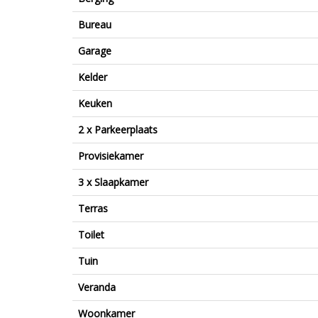
Bureau
Garage
Kelder
Keuken
2 x Parkeerplaats
Provisiekamer
3 x Slaapkamer
Terras
Toilet
Tuin
Veranda
Woonkamer