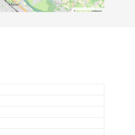
©
OpenStreetMap
contributors.