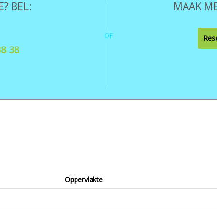
? BEL:
MAAK ME
OF
Rese
38 38
Oppervlakte