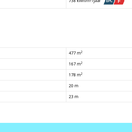
738 kWh/m²/jaar
2
477 m
2
167 m
2
178 m
20 m
23 m