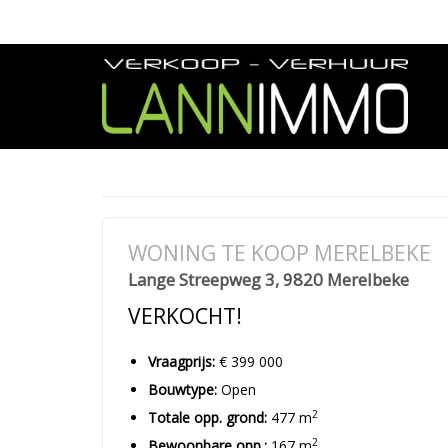
WONING TE KOOP MERELBEKE
Lange Streepweg 3, 9820 Merelbeke
VERKOCHT!
Vraagprijs:
€ 399 000
Bouwtype:
Open
2
Totale opp. grond:
477 m
2
Bewoonbare opp.:
167 m