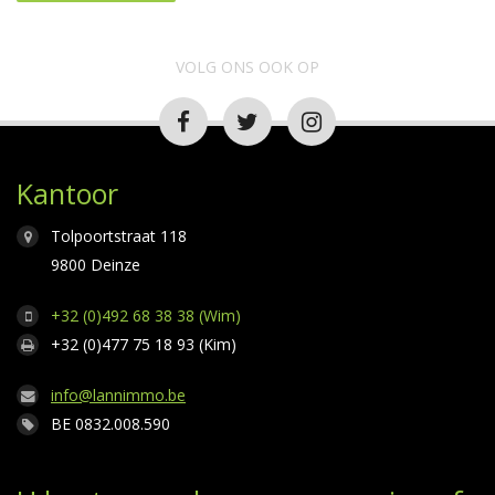
VOLG ONS OOK OP
Kantoor
Tolpoortstraat 118
9800 Deinze
+32 (0)492 68 38 38 (Wim)
+32 (0)477 75 18 93 (Kim)
info@lannimmo.be
BE 0832.008.590