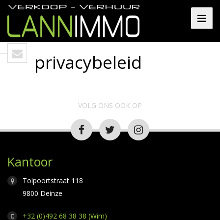
privacybeleid
VOLG ONS OOK OP
Kantoor
Tolpoortstraat 118
9800 Deinze
+32 (0)492 68 38 38 (Wim)