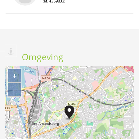
(Ref. 4389833)
Omgeving
+
−